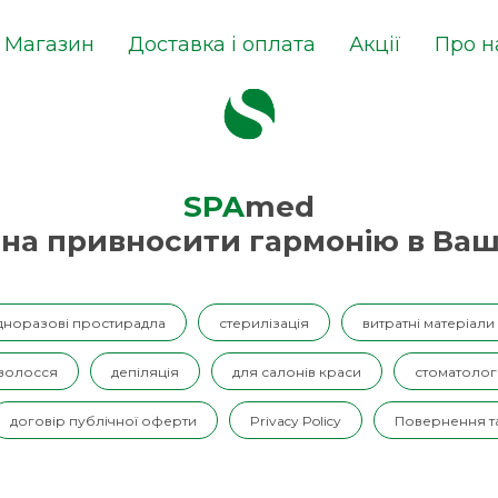
Магазин
Доставка і оплата
Акції
Про н
SPA
med
на привносити гармонію в Ваш
дноразові простирадла
стерилізація
витратні матеріали
 волосся
депіляція
для салонів краси
стоматолог
договір публічної оферти
Privacy Policy
Повернення та