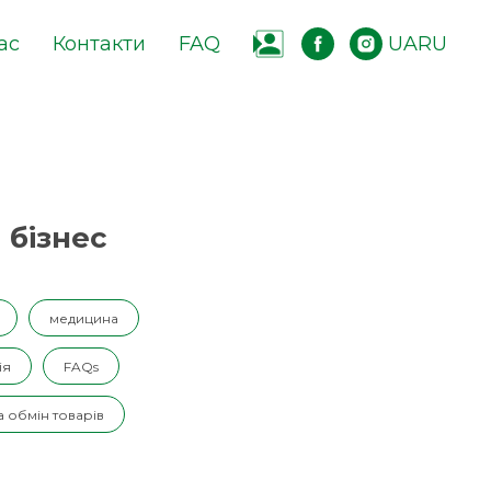
ас
Контакти
FAQ
UA
RU
 бізнес
медицина
ія
FAQs
 обмін товарів