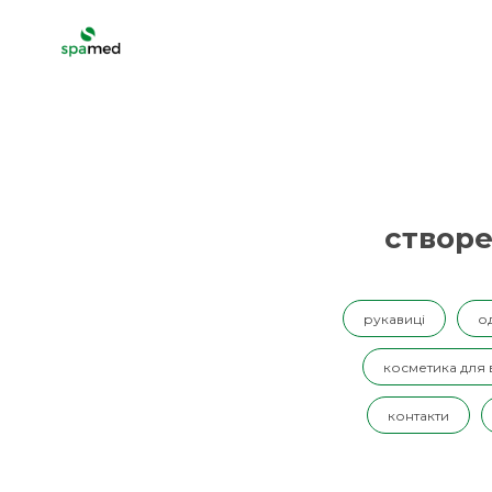
створе
рукавиці
о
косметика для
контакти