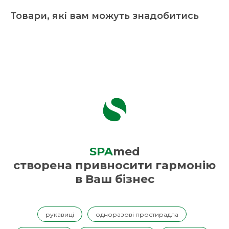
Товари, які вам можуть знадобитись
SPA
med
створена привносити гармонію
в Ваш бізнес
рукавиці
одноразові простирадла