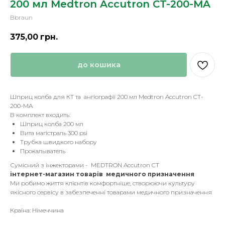
200 мл Medtron Accutron CT-200-MA
Bbraun
375,00
грн.
до кошика
Шприц колба для КТ та ангіографії 200 мл Medtron Accutron CT-
200-MA
В комплект входить:
Шприц колба 200 мл
Вита магістраль 300 psi
Трубка швидкого набору
Прокалыватель
Сумісний з інжекторами - MEDTRON Accutron CT
інтернет-магазин товарів медичного призначення
Ми робимо життя клієнтів комфортніше, створюючи культуру
якісного сервісу в забезпеченні товарами медичного призначення
Країна: Німеччина