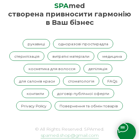
SPA
med
створена привносити гармонію
в Ваш бізнес
рукавиці
одноразові простирадла
стерилізація
витратні матеріали
медицина
косметика для волосся
депіляція
для салонів краси
стоматологія
FAQs
контакти
договір публічної оферти
Privacy Policy
Повернення та обмін товарів
© All Rights Reserved. SPAmed.
spamed.shop@gmail.com