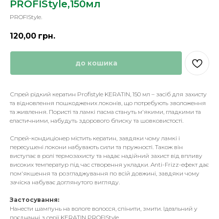
PROFIStyle,150мл
PROFIStyle.
120,00
грн.
до кошика
Спрей рідкий кератин Profistyle KERATIN, 150 мл – засіб для захисту
та відновлення пошкоджених локонів, що потребують зволоження
та живлення. Пористі та ламкі пасма стануть м'якими, гладкими та
еластичними, набудуть здорового блиску та шовковистості.
Спрей-кондиціонер містить кератин, завдяки чому ламкі і
пересушені локони набувають сили та пружності. Також він
виступає в ролі термозахисту та надає надійний захист від впливу
високих температур під час створення укладки. Anti-Frizz-ефект дає
пом'якшення та розгладжування по всій довжині, завдяки чому
зачіска набуває доглянутого вигляду.
Застосування:
Нанести шампунь на вологе волосся, спінити, змити. Ідеальний у
поєднанні з серії KERATIN PROFIStyle.