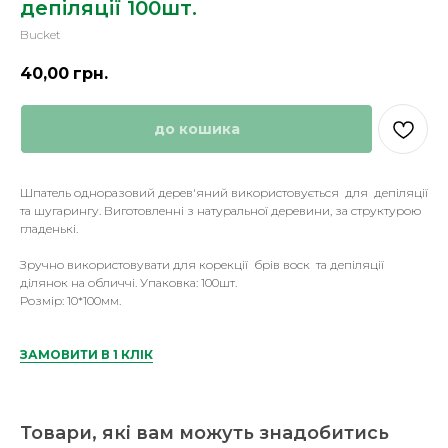
депіляції 100шт.
Bucket
40,00
грн.
до кошика
Шпатель одноразовий дерев'яний використовується для депіляції
та шугарингу. Виготовленні з натуральної деревини, за структурою
гладенькі.
Зручно використовувати для корекції брів воск та депіляції
ділянок на обличчі. Упаковка: 100шт.
Розмір: 10*100мм.
ЗАМОВИТИ В 1 КЛІК
Товари, які вам можуть знадобитись