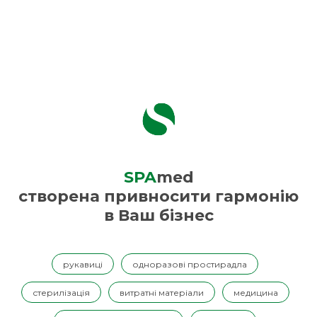
SPA
med
створена привносити гармонію
в Ваш бізнес
рукавиці
одноразові простирадла
стерилізація
витратні матеріали
медицина