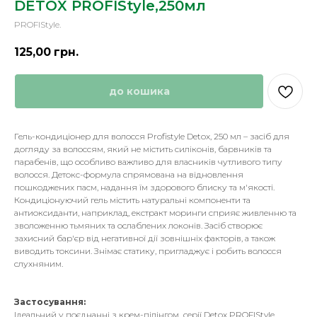
DETOX PROFIStyle,250мл
PROFIStyle.
125,00
грн.
до кошика
Гель-кондиціонер для волосся Profistyle Detox, 250 мл – засіб для
догляду за волоссям, який не містить силіконів, барвників та
парабенів, що особливо важливо для власників чутливого типу
волосся. Детокс-формула спрямована на відновлення
пошкоджених пасм, надання їм здорового блиску та м'якості.
Кондиціонуючий гель містить натуральні компоненти та
антиоксиданти, наприклад, екстракт моринги сприяє живленню та
зволоженню тьмяних та ослаблених локонів. Засіб створює
захисний бар'єр від негативної дії зовнішніх факторів, а також
виводить токсини. Знімає статику, пригладжує і робить волосся
слухняним.
Застосування:
Ідеальний у поєднанні з крем-пілінгом серії Detox PROFIStyle.