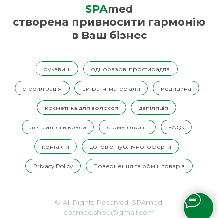
SPA
med
створена привносити гармонію
в Ваш бізнес
рукавиці
одноразові простирадла
стерилізація
витратні матеріали
медицина
косметика для волосся
депіляція
для салонів краси
стоматологія
FAQs
контакти
договір публічної оферти
Privacy Policy
Повернення та обмін товарів
© All Rights Reserved. SPAmed.
spamed.shop@gmail.com