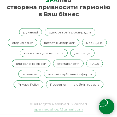
SPA
med
створена привносити гармонію
в Ваш бізнес
рукавиці
одноразові простирадла
стерилізація
витратні матеріали
медицина
косметика для волосся
депіляція
для салонів краси
стоматологія
FAQs
контакти
договір публічної оферти
Privacy Policy
Повернення та обмін товарів
© All Rights Reserved. SPAmed.
spamed.shop@gmail.com