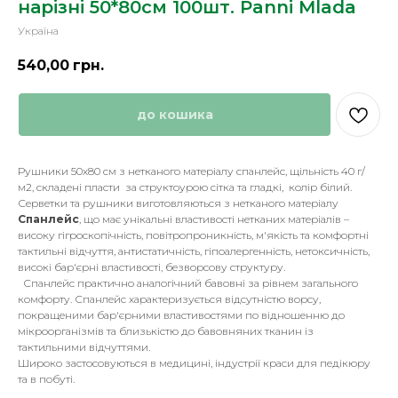
нарізні 50*80см 100шт. Panni Mlada
Україна
540,00
грн.
до кошика
Рушники 50х80 см з нетканого матеріалу спанлейс, щільність 40 г/
м2, складені пласти за структоурою сітка та гладкі, колір білий.
Серветки та рушники виготовляються з нетканого матеріалу
Cпанлейс
, що має унікальні властивості нетканих матеріалів –
високу гігроскопічність, повітропроникність, м'якість та комфортні
тактильні відчуття, антистатичність, гіпоалергенність, нетоксичність,
високі бар'єрні властивості, безворсову структуру.
Спанлейс практично аналогічний бавовні за рівнем загального
комфорту. Спанлейс характеризується відсутністю ворсу,
покращеними бар'єрними властивостями по відношенню до
мікроорганізмів та близькістю до бавовняних тканин із
тактильними відчуттями.
Широко застосовуються в медицині, індустрії краси для педікюру
та в побуті.