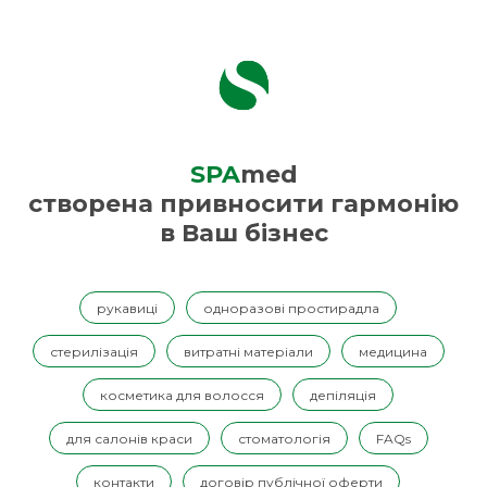
SPA
med
створена привносити гармонію
в Ваш бізнес
рукавиці
одноразові простирадла
стерилізація
витратні матеріали
медицина
косметика для волосся
депіляція
для салонів краси
стоматологія
FAQs
контакти
договір публічної оферти