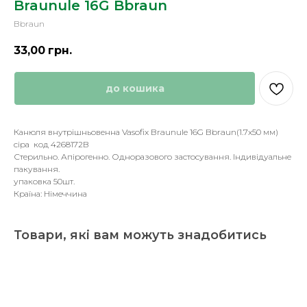
Braunule 16G Bbraun
Bbraun
33,00
грн.
до кошика
Канюля внутрішньовенна Vasofix Braunule 16G Bbraun(1.7x50 мм)
сіра код 4268172B
Стерильно. Апірогенно. Одноразового застосування. Індивідуальне
пакування.
упаковка 50шт.
Країна: Німеччина
Товари, які вам можуть знадобитись