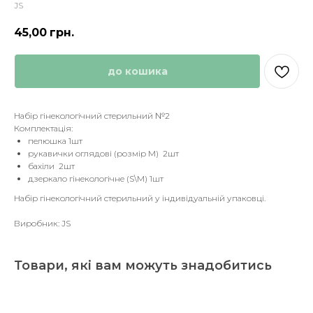
JS
45,00
грн.
до кошика
Набір гінекологічний стерильний №2
Комплектація:
пелюшка 1шт
рукавички оглядові (розмір М) 2шт
бахіли 2шт
дзеркало гінекологічне (S\M) 1шт
Набір гінекологічний стерильний у індивідуальній упаковці.
Виробник: JS
Товари, які вам можуть знадобитись