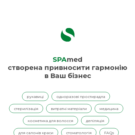
SPA
med
створена привносити гармонію
в Ваш бізнес
рукавиці
одноразові простирадла
стерилізація
витратні матеріали
медицина
косметика для волосся
депіляція
для салонів краси
стоматологія
FAQs