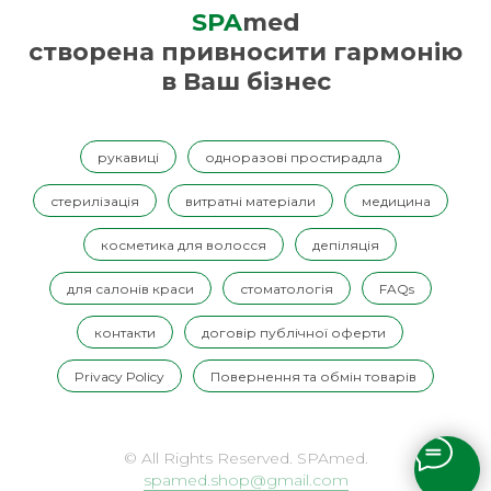
SPA
med
створена привносити гармонію
в Ваш бізнес
рукавиці
одноразові простирадла
стерилізація
витратні матеріали
медицина
косметика для волосся
депіляція
для салонів краси
стоматологія
FAQs
контакти
договір публічної оферти
Privacy Policy
Повернення та обмін товарів
© All Rights Reserved. SPAmed.
spamed.shop@gmail.com