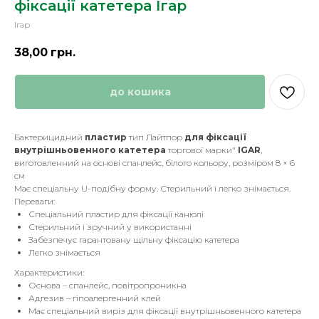
фіксації катетера Ігар
Ігар
38,00
грн.
до кошика
Бактерицидний
пластир
тип Лайтпор
для фіксації
внутрішньовенного катетера
торгової марки"
IGAR
,
виготовленний на основі спанлейс, білого кольору, розміром 8 × 6
см
Має спеціальну U-подібну форму. Стерильний і легко знімається.
Переваги:
Спеціальний пластир для фіксації канюлі
Стерильний і зручний у використанні
Забезпечує гарантовану щільну фіксацію катетера
Легко знімається
Характеристики:
Основа – спанлейс, повітропроникна
Адгезив – гіпоалергенний клей
Має спеціальний виріз для фіксації внутрішньовенного катетера