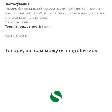
Застосування:
Пластир бактерицидний торгової марки " IGAR тип Лайтпор (на
основі спанлейс) 8,0 × 6,0 см, стерильний, призначений для фіксації
внутрішньовенного катетера.
Упаковка 100шт.
Термін придатності:
3 роки.
Країна: Україна
Товари, які вам можуть знадобитись