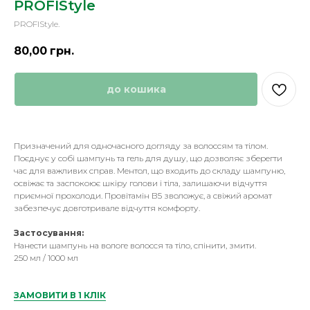
PROFIStyle
PROFIStyle.
80,00
грн.
до кошика
Призначений для одночасного догляду за волоссям та тілом.
Поєднує у собі шампунь та гель для душу, що дозволяє зберегти
час для важливих справ. Ментол, що входить до складу шампуню,
освіжає та заспокоює шкіру голови і тіла, залишаючи відчуття
приємної прохолоди. Провітамін В5 зволожує, а свіжий аромат
забезпечує довготривале відчуття комфорту.
Застосування:
Нанести шампунь на вологе волосся та тіло, спінити, змити.
250 мл / 1000 мл
ЗАМОВИТИ В 1 КЛІК