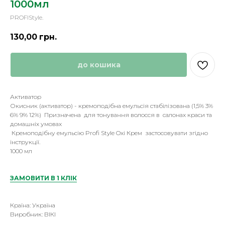
1000мл
PROFIStyle.
130,00
грн.
до кошика
Активатор
Окисник (активатор) - кремоподібна емульсія стабілізована (1,5% 3%
6% 9% 12%) Призначена для тонування волосся в салонах краси та
домашніх умовах
Кремоподібну емульсію Profi Style Oxi Крем застосовувати згідно
інструкції.
1000 мл
ЗАМОВИТИ В 1 КЛІК
Країна: Україна
Виробник: ВІКІ