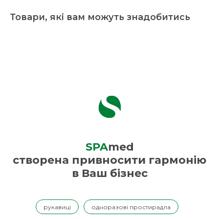
Товари, які вам можуть знадобитись
SPA
med
створена привносити гармонію
в Ваш бізнес
рукавиці
одноразові простирадла