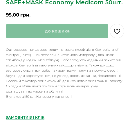
SAFE+MASK Economy Medicom 50шт.
95,00
грн.
до кошика
Одноразова тришарова медична маска (коефіцієнт бактеріальної
фільтрації 98%) ― виготовлені з нетканого матеріалу ( два шари
спанбонду і один мельтблаун) . Забезпечують надійний захист від
вірусів, бактерій та патогенних мікроорганізмів. Також широко
застосовуються при роботі з частинками пилу на промисловості.
Зручні для користування, не ускладнюють дихання, гіпоалергенні.
Носовий фіксатор призначений для кращого прилягання і захисту.
Складки збільшеної глибини сприяють найкращому
розташуванню маски на обличчі.
В упаковці 50 шт. Кольори у наявності
ЗАМОВИТИ В 1 КЛІК