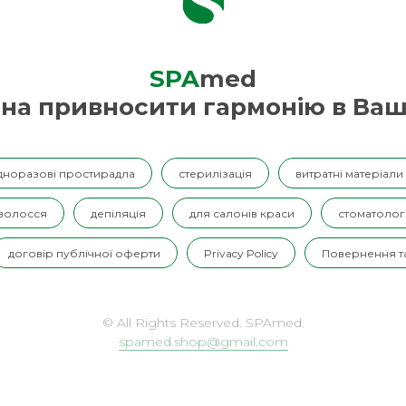
SPA
med
на привносити гармонію в Ваш
дноразові простирадла
стерилізація
витратні матеріали
 волосся
депіляція
для салонів краси
стоматолог
договір публічної оферти
Privacy Policy
Повернення та
© All Rights Reserved. SPAmed.
spamed.shop@gmail.com