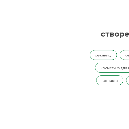
створе
рукавиці
о
косметика для
контакти