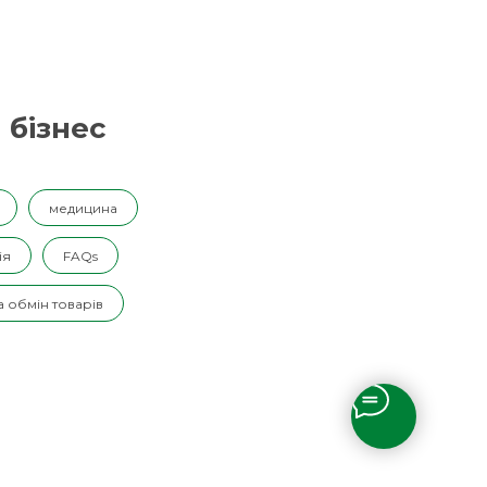
 бізнес
медицина
ія
FAQs
 обмін товарів