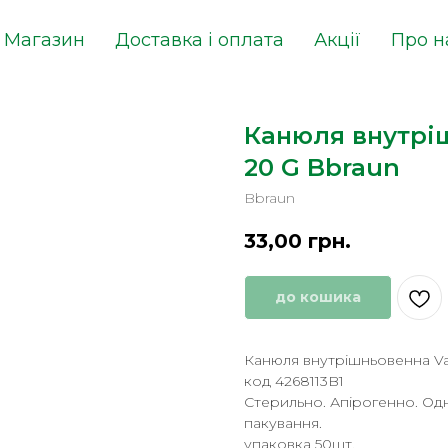
Магазин
Доставка і оплата
Акції
Про н
Канюля внутріш
20 G Bbraun
Bbraun
33,00
грн.
до кошика
Канюля внутрішньовенна Vas
код 4268113B1
Стерильно. Апірогенно. Од
пакування.
упаковка 50шт.