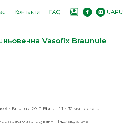
ас
Контакти
FAQ
UA
RU
ньовенна Vasofix Braunule
ofix Braunule 20 G Bbraun 1,1 x 33 мм рожева
норазового застосування. Індивідуальне