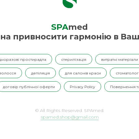
SPA
med
на привносити гармонію в Ваш
дноразові простирадла
стерилізація
витратні матеріали
 волосся
депіляція
для салонів краси
стоматолог
договір публічної оферти
Privacy Policy
Повернення та
© All Rights Reserved. SPAmed.
spamed.shop@gmail.com