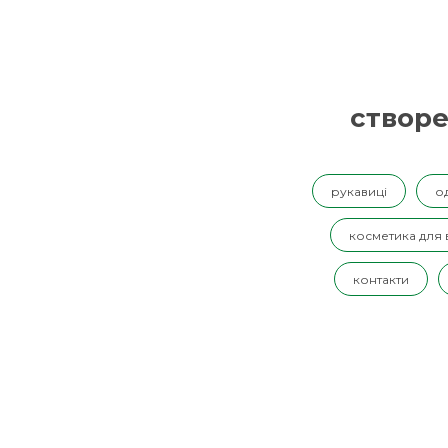
створе
рукавиці
о
косметика для
контакти