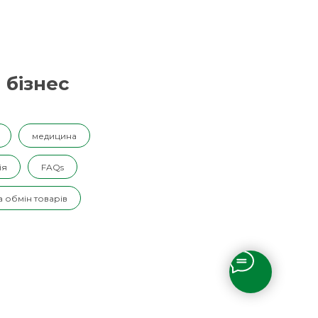
 бізнес
медицина
ія
FAQs
 обмін товарів