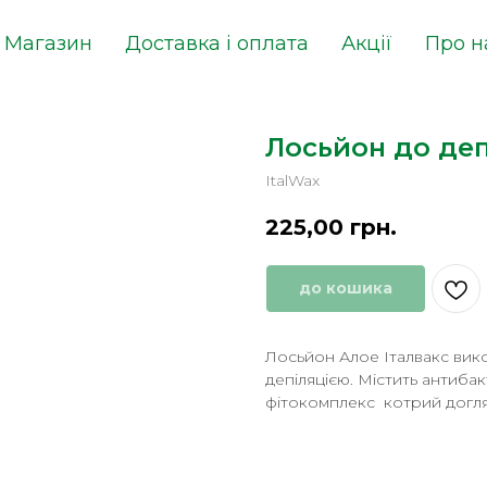
Магазин
Доставка і оплата
Акції
Про н
Лосьйон до деп
ItalWax
225,00
грн.
до кошика
Лосьйон Алое Італвакс вик
депіляцією. Містить антибак
фітокомплекс котрий догля