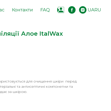
ас
Контакти
FAQ
UA
RU
іляції Алое ItalWax
ористовується для очищення шкіри перед
теріальні та антисептичні компонетни та
дає за шкірою.